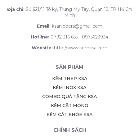
Địa chỉ:
Số 621/11 Tô ký, Trung Mỹ Tây, Quận 12, TP Hồ Chí
Minh
Email:
ksanippers@gmail.com
Hotline:
0792 316 655 - 0975623934
Website:
http://www.kemksa.com
SẢN PHẨM
KỀM THÉP KSA
KỀM INOX KSA
COMBO QUÀ TẶNG KSA
KỀM CẮT MÓNG
KỀM CẮT KHÓE KSA
CHÍNH SÁCH