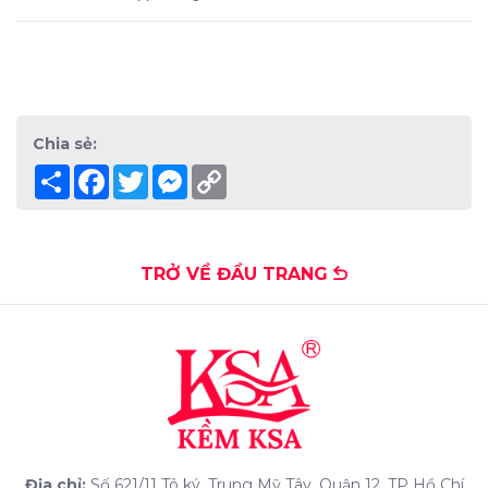
Chia sẻ:
Share
Facebook
Twitter
Messenger
Copy
Link
TRỞ VỀ ĐẦU TRANG
Địa chỉ:
Số 621/11 Tô ký, Trung Mỹ Tây, Quận 12, TP Hồ Chí