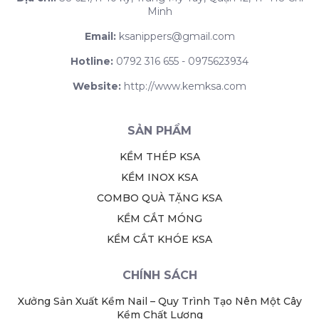
Minh
Email:
ksanippers@gmail.com
Hotline:
0792 316 655 - 0975623934
Website:
http://www.kemksa.com
SẢN PHẨM
KỀM THÉP KSA
KỀM INOX KSA
COMBO QUÀ TẶNG KSA
KỀM CẮT MÓNG
KỀM CẮT KHÓE KSA
CHÍNH SÁCH
Xưởng Sản Xuất Kềm Nail – Quy Trình Tạo Nên Một Cây
Kềm Chất Lượng