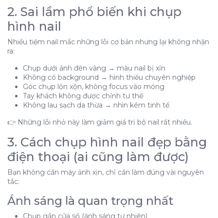
2. Sai lầm phổ biến khi chụp
3. Cách chụp hình nail đẹp bằng điện thoại (ai
cũng làm được)
hình nail
Ánh sáng là quan trọng nhất
Nhiều tiệm nail mắc những lỗi cơ bản nhưng lại không nhận
Background (phông nền)
ra:
Góc chụp
Chụp dưới ánh đèn vàng → màu nail bị xỉn
Tư thế tay khách
Không có background → hình thiếu chuyên nghiệp
Góc chụp lộn xộn, không focus vào móng
4. Chỉnh ảnh – bước quyết định khách có inbox
Tay khách không được chỉnh tư thế
hay không
Không lau sạch da thừa → nhìn kém tinh tế
App nên dùng:
👉 Những lỗi nhỏ này làm giảm giá trị bộ nail rất nhiều.
5. Đăng bài đúng cách để có khách
3. Cách chụp hình nail đẹp bằng
Một bài đăng hiệu quả cần có:
điện thoại (ai cũng làm được)
6. Vì sao tiệm bạn đẹp nhưng vẫn “vắng”?
7. Giải pháp đơn giản nhưng hiệu quả
Bạn không cần máy ảnh xịn, chỉ cần làm đúng vài nguyên
Làm nail đẹp là điều kiện cần, nhưng biết cách
tắc:
“show” cái đẹp đó ra mới là điều kiện đủ để có
khách.
Ánh sáng là quan trọng nhất
Chụp gần cửa sổ (ánh sáng tự nhiên)