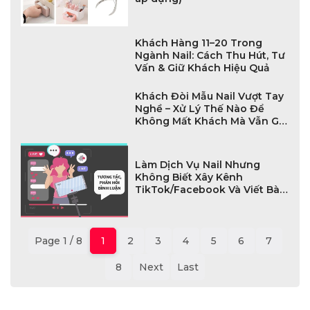
Khách Hàng 11–20 Trong
Ngành Nail: Cách Thu Hút, Tư
Vấn & Giữ Khách Hiệu Quả
Khách Đòi Mẫu Nail Vượt Tay
Nghề – Xử Lý Thế Nào Để
Không Mất Khách Mà Vẫn Giữ
Uy Tín?
Làm Dịch Vụ Nail Nhưng
Không Biết Xây Kênh
TikTok/Facebook Và Viết Bài
SEO – Sai Lầm Khiến Tiệm Mãi
Không Đông Khách
Page 1 / 8
1
2
3
4
5
6
7
8
Next
Last