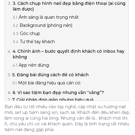
3. Cách chụp hình nail đẹp bằng điện thoại (ai cũng
làm được)
Ánh sáng là quan trọng nhất
Background (phông nền)
Góc chụp
Tư thế tay khách
4. Chỉnh ảnh – bước quyết định khách có inbox hay
không
App nên dùng:
5. Đăng bài đúng cách để có khách
Một bài đăng hiệu quả cần có:
6. Vì sao tiệm bạn đẹp nhưng vẫn “vắng”?
7. Giải pháp đơn giản nhưng hiệu quả
Bạn đầu tư rất nhiều vào tay nghề, cập nhật xu hướng nail
Làm nail đẹp là điều kiện cần, nhưng biết cách
mới, set up tiệm sang xịn, sạch sẽ. Khách đến đều khen đẹp,
“show” cái đẹp đó ra mới là điều kiện đủ để có
làm xong ai cũng hài lòng. Nhưng vấn đề là… khách mới thì
khách.
ít, chủ yếu chỉ có vài khách quen. Đây là tình trạng rất nhiều
1. Thời đại khách hàng “chọn bằng mắt”
tiệm nail đang gặp phải.
2. Sai lầm phổ biến khi chụp hình nail