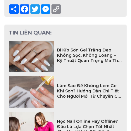
Share
Facebook
Twitter
Messenger
Copy
Link
TIN LIÊN QUAN:
Bí Kíp Sơn Gel Trắng Đẹp
Không Sọc, Không Loang –
Kỹ Thuật Quan Trọng Mà Thợ
Nail Mới Phải Biết
Làm Sao Để Không Lem Gel
Khi Sơn? Hướng Dẫn Chi Tiết
Cho Người Mới Từ Chuyên Gia
Nail
Học Nail Online Hay Offline?
Đâu Là Lựa Chọn Tốt Nhất