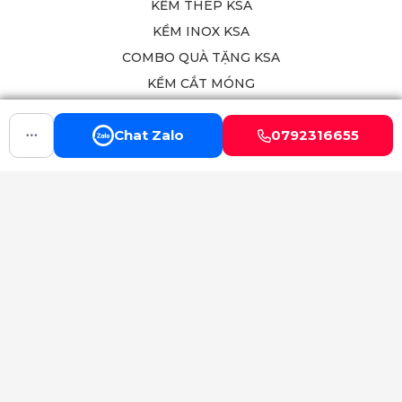
SẢN PHẨM
KỀM THÉP KSA
KỀM INOX KSA
COMBO QUÀ TẶNG KSA
KỀM CẮT MÓNG
Chat Zalo
0792316655
KỀM CẮT KHÓE KSA
CHÍNH SÁCH
Xưởng Sản Xuất Kềm Nail – Quy Trình Tạo Nên Một Cây
Kềm Chất Lượng
CHỨC NĂNG KHÁC
Chính Sách Mua Hàng
GOOGLE MAPS
Facebook
Nhắn tin
XEM BẢN ĐỒ
Google Maps
FOLLOW US