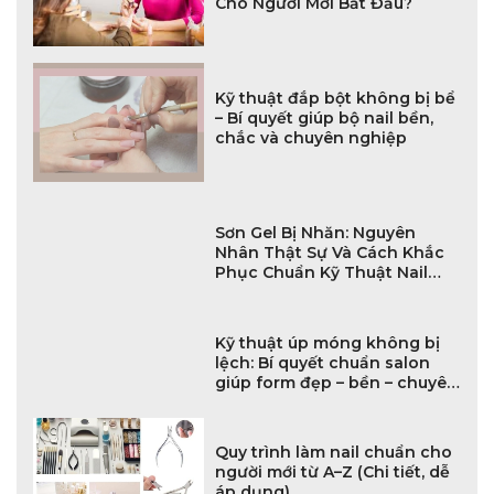
Cho Người Mới Bắt Đầu?
Kỹ thuật đắp bột không bị bể
– Bí quyết giúp bộ nail bền,
chắc và chuyên nghiệp
Sơn Gel Bị Nhăn: Nguyên
Nhân Thật Sự Và Cách Khắc
Phục Chuẩn Kỹ Thuật Nail
Chuyên Nghiệp
Kỹ thuật úp móng không bị
lệch: Bí quyết chuẩn salon
giúp form đẹp – bền – chuyên
nghiệp
Quy trình làm nail chuẩn cho
người mới từ A–Z (Chi tiết, dễ
áp dụng)