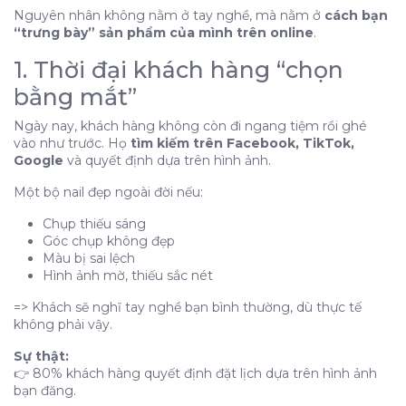
Nguyên nhân không nằm ở tay nghề, mà nằm ở
3. Cách chụp hình nail đẹp bằng điện thoại (ai cũng
cách bạn
“trưng bày” sản phẩm của mình trên online
làm được)
.
Ánh sáng là quan trọng nhất
1. Thời đại khách hàng “chọn
Background (phông nền)
bằng mắt”
Góc chụp
Ngày nay, khách hàng không còn đi ngang tiệm rồi ghé
Tư thế tay khách
vào như trước. Họ
tìm kiếm trên Facebook, TikTok,
4. Chỉnh ảnh – bước quyết định khách có inbox hay
Google
và quyết định dựa trên hình ảnh.
không
Một bộ nail đẹp ngoài đời nếu:
App nên dùng:
Chụp thiếu sáng
5. Đăng bài đúng cách để có khách
Góc chụp không đẹp
Một bài đăng hiệu quả cần có:
Màu bị sai lệch
Hình ảnh mờ, thiếu sắc nét
6. Vì sao tiệm bạn đẹp nhưng vẫn “vắng”?
7. Giải pháp đơn giản nhưng hiệu quả
=> Khách sẽ nghĩ tay nghề bạn bình thường, dù thực tế
không phải vậy.
Làm nail đẹp là điều kiện cần, nhưng biết cách
“show” cái đẹp đó ra mới là điều kiện đủ để có
Sự thật:
khách.
👉 80% khách hàng quyết định đặt lịch dựa trên hình ảnh
1. Thời đại khách hàng “chọn bằng mắt”
bạn đăng.
2. Sai lầm phổ biến khi chụp hình nail