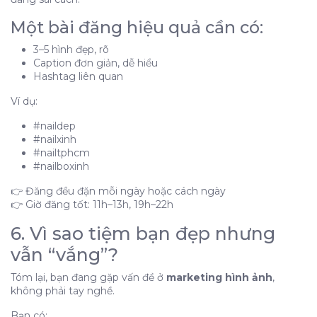
Một bài đăng hiệu quả cần có:
3–5 hình đẹp, rõ
Caption đơn giản, dễ hiểu
Hashtag liên quan
Ví dụ:
#naildep
#nailxinh
#nailtphcm
#nailboxinh
👉 Đăng đều đặn mỗi ngày hoặc cách ngày
👉 Giờ đăng tốt: 11h–13h, 19h–22h
6. Vì sao tiệm bạn đẹp nhưng
vẫn “vắng”?
Tóm lại, bạn đang gặp vấn đề ở
marketing hình ảnh
,
không phải tay nghề.
Bạn có: