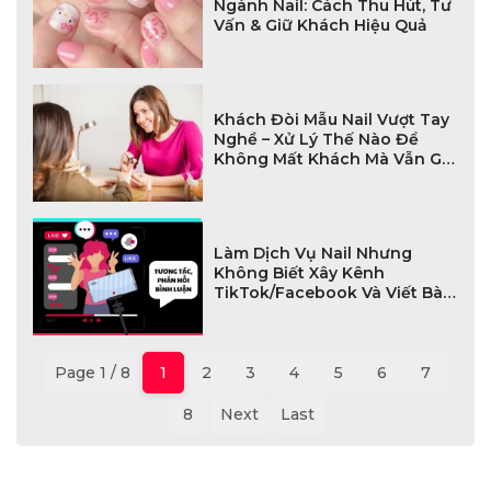
Ngành Nail: Cách Thu Hút, Tư
Vấn & Giữ Khách Hiệu Quả
Khách Đòi Mẫu Nail Vượt Tay
Nghề – Xử Lý Thế Nào Để
Không Mất Khách Mà Vẫn Giữ
Uy Tín?
Làm Dịch Vụ Nail Nhưng
Không Biết Xây Kênh
TikTok/Facebook Và Viết Bài
SEO – Sai Lầm Khiến Tiệm Mãi
Không Đông Khách
Page 1 / 8
1
2
3
4
5
6
7
8
Next
Last