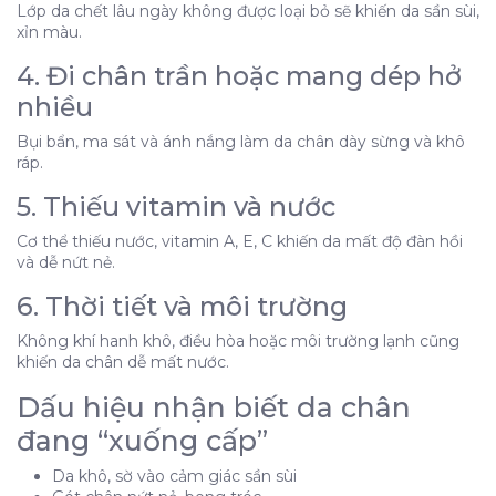
Lớp da chết lâu ngày không được loại bỏ sẽ khiến da sần sùi,
1. Thiếu độ ẩm tự nhiên
xỉn màu.
2. Tiếp xúc nước và hóa chất nhiều
4. Đi chân trần hoặc mang dép hở
3. Tế bào chết tích tụ
nhiều
4. Đi chân trần hoặc mang dép hở nhiều
5. Thiếu vitamin và nước
Bụi bẩn, ma sát và ánh nắng làm da chân dày sừng và khô
6. Thời tiết và môi trường
ráp.
Dấu hiệu nhận biết da chân đang “xuống cấp”
5. Thiếu vitamin và nước
Cách làm da chân mịn màng, hồng hào hiệu quả
Cơ thể thiếu nước, vitamin A, E, C khiến da mất độ đàn hồi
2. Tẩy tế bào chết định kỳ
và dễ nứt nẻ.
3. Dưỡng ẩm chuyên sâu mỗi ngày
6. Thời tiết và môi trường
4. Đắp mặt nạ dưỡng chân
Không khí hanh khô, điều hòa hoặc môi trường lạnh cũng
5. Chăm sóc từ bên trong
khiến da chân dễ mất nước.
6. Bảo vệ da chân hằng ngày
Dấu hiệu nhận biết da chân
Khi nào cần đi spa hoặc điều trị chuyên sâu?
đang “xuống cấp”
Da khô, sờ vào cảm giác sần sùi