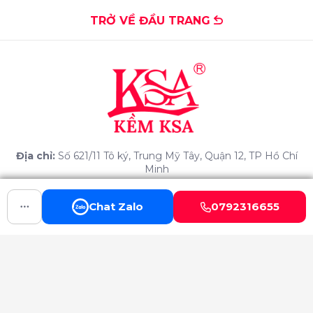
TRỞ VỀ ĐẦU TRANG
Địa chỉ:
Số 621/11 Tô ký, Trung Mỹ Tây, Quận 12, TP Hồ Chí
Minh
Email:
ksanippers@gmail.com
Chat Zalo
0792316655
Hotline:
0792 316 655 - 0975623934
Website:
http://www.kemksa.com
SẢN PHẨM
CHỨC NĂNG KHÁC
KỀM THÉP KSA