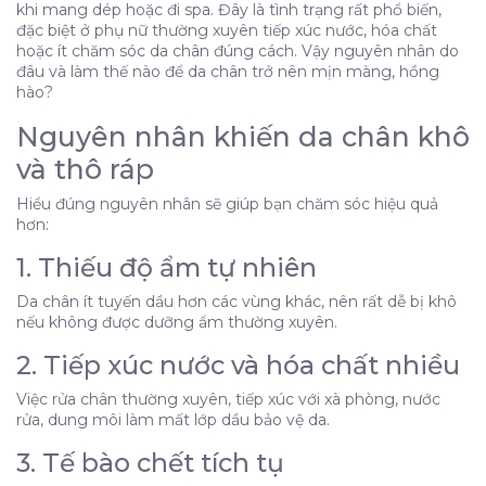
khi mang dép hoặc đi spa. Đây là tình trạng rất phổ biến,
1. Thiếu độ ẩm tự nhiên
đặc biệt ở phụ nữ thường xuyên tiếp xúc nước, hóa chất
hoặc ít chăm sóc da chân đúng cách. Vậy nguyên nhân do
2. Tiếp xúc nước và hóa chất nhiều
đâu và làm thế nào để da chân trở nên mịn màng, hồng
3. Tế bào chết tích tụ
hào?
4. Đi chân trần hoặc mang dép hở nhiều
Nguyên nhân khiến da chân khô
5. Thiếu vitamin và nước
và thô ráp
6. Thời tiết và môi trường
Hiểu đúng nguyên nhân sẽ giúp bạn chăm sóc hiệu quả
Dấu hiệu nhận biết da chân đang “xuống cấp”
hơn:
Cách làm da chân mịn màng, hồng hào hiệu quả
1. Thiếu độ ẩm tự nhiên
2. Tẩy tế bào chết định kỳ
3. Dưỡng ẩm chuyên sâu mỗi ngày
Da chân ít tuyến dầu hơn các vùng khác, nên rất dễ bị khô
nếu không được dưỡng ẩm thường xuyên.
4. Đắp mặt nạ dưỡng chân
5. Chăm sóc từ bên trong
2. Tiếp xúc nước và hóa chất nhiều
6. Bảo vệ da chân hằng ngày
Việc rửa chân thường xuyên, tiếp xúc với xà phòng, nước
Khi nào cần đi spa hoặc điều trị chuyên sâu?
rửa, dung môi làm mất lớp dầu bảo vệ da.
3. Tế bào chết tích tụ
Nguyên nhân khiến da chân khô và thô ráp