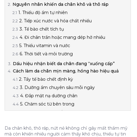
Nguyên nhân khiến da chân khô và thô ráp
1. Thiếu độ ẩm tự nhiên
2. Tiếp xúc nước và hóa chất nhiều
3. Tế bào chết tích tụ
4. Đi chân trần hoặc mang dép hở nhiều
5. Thiếu vitamin và nước
6. Thời tiết và môi trường
Dấu hiệu nhận biết da chân đang “xuống cấp”
Cách làm da chân mịn màng, hồng hào hiệu quả
2. Tẩy tế bào chết định kỳ
3. Dưỡng ẩm chuyên sâu mỗi ngày
4. Đắp mặt nạ dưỡng chân
5. Chăm sóc từ bên trong
6. Bảo vệ da chân hằng ngày
Khi nào cần đi spa hoặc điều trị chuyên sâu?
Da chân khô, thô ráp, nứt nẻ không chỉ gây mất thẩm mỹ
mà còn khiến nhiều người cảm thấy khó chịu, thiếu tự tin
Nguyên nhân khiến da chân khô và thô ráp