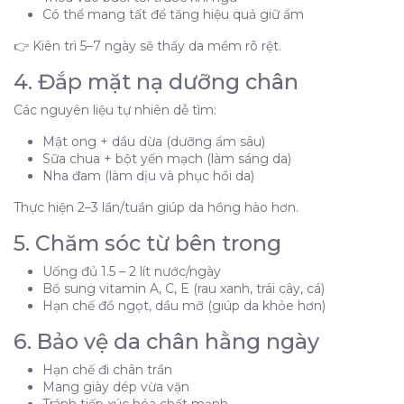
Có thể mang tất để tăng hiệu quả giữ ẩm
👉 Kiên trì 5–7 ngày sẽ thấy da mềm rõ rệt.
4. Đắp mặt nạ dưỡng chân
Các nguyên liệu tự nhiên dễ tìm:
Mật ong + dầu dừa (dưỡng ẩm sâu)
Sữa chua + bột yến mạch (làm sáng da)
Nha đam (làm dịu và phục hồi da)
Thực hiện 2–3 lần/tuần giúp da hồng hào hơn.
5. Chăm sóc từ bên trong
Uống đủ 1.5 – 2 lít nước/ngày
Bổ sung vitamin A, C, E (rau xanh, trái cây, cá)
Hạn chế đồ ngọt, dầu mỡ (giúp da khỏe hơn)
6. Bảo vệ da chân hằng ngày
Hạn chế đi chân trần
Mang giày dép vừa vặn