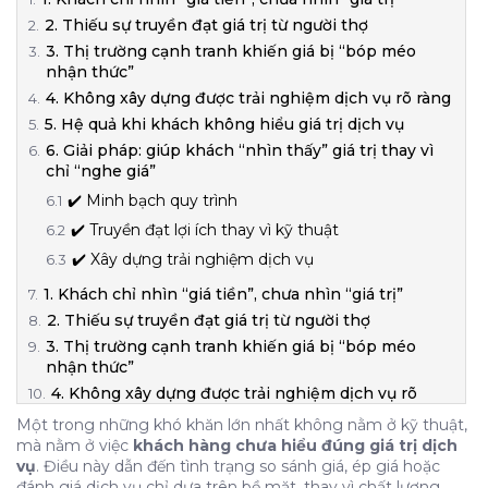
2. Thiếu sự truyền đạt giá trị từ người thợ
3. Thị trường cạnh tranh khiến giá bị “bóp méo
nhận thức”
4. Không xây dựng được trải nghiệm dịch vụ rõ ràng
5. Hệ quả khi khách không hiểu giá trị dịch vụ
6. Giải pháp: giúp khách “nhìn thấy” giá trị thay vì
chỉ “nghe giá”
✔️ Minh bạch quy trình
✔️ Truyền đạt lợi ích thay vì kỹ thuật
✔️ Xây dựng trải nghiệm dịch vụ
1. Khách chỉ nhìn “giá tiền”, chưa nhìn “giá trị”
2. Thiếu sự truyền đạt giá trị từ người thợ
3. Thị trường cạnh tranh khiến giá bị “bóp méo
nhận thức”
4. Không xây dựng được trải nghiệm dịch vụ rõ
ràng
Một trong những khó khăn lớn nhất không nằm ở kỹ thuật,
5. Hệ quả khi khách không hiểu giá trị dịch vụ
mà nằm ở việc
khách hàng chưa hiểu đúng giá trị dịch
vụ
. Điều này dẫn đến tình trạng so sánh giá, ép giá hoặc
6. Giải pháp: giúp khách “nhìn thấy” giá trị thay vì
đánh giá dịch vụ chỉ dựa trên bề mặt, thay vì chất lượng
chỉ “nghe giá”