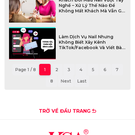
Nghề – Xử Lý Thế Nào Để
Không Mất Khách Mà Vẫn Giữ
Uy Tín?
Làm Dịch Vụ Nail Nhưng
Không Biết Xây Kênh
TikTok/Facebook Và Viết Bài
SEO – Sai Lầm Khiến Tiệm Mãi
Không Đông Khách
Page 1 / 8
1
2
3
4
5
6
7
8
Next
Last
TRỞ VỀ ĐẦU TRANG