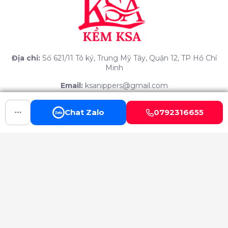
Địa chỉ:
Số 621/11 Tô ký, Trung Mỹ Tây, Quận 12, TP Hồ Chí
Minh
Email:
ksanippers@gmail.com
Hotline:
0792 316 655 - 0975623934
Chat Zalo
0792316655
Website:
http://www.kemksa.com
SẢN PHẨM
KỀM THÉP KSA
CHỨC NĂNG KHÁC
KỀM INOX KSA
COMBO QUÀ TẶNG KSA
Facebook
KỀM CẮT MÓNG
Nhắn tin
KỀM CẮT KHÓE KSA