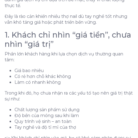
thực tế.
✔️ Minh bạch quy trình
Đây là rào cản khiến nhiều thợ nail dù tay nghề tốt nhưng
✔️ Truyền đạt lợi ích thay vì kỹ thuật
vẫn khó tăng giá hoặc phát triển bền vững.
✔️ Xây dựng trải nghiệm dịch vụ
1. Khách chỉ nhìn “giá tiền”, chưa
1. Khách chỉ nhìn “giá tiền”, chưa nhìn “giá trị”
2. Thiếu sự truyền đạt giá trị từ người thợ
nhìn “giá trị”
3. Thị trường cạnh tranh khiến giá bị “bóp méo
Phần lớn khách hàng khi lựa chọn dịch vụ thường quan
nhận thức”
tâm:
4. Không xây dựng được trải nghiệm dịch vụ rõ
ràng
Giá bao nhiêu
5. Hệ quả khi khách không hiểu giá trị dịch vụ
Có rẻ hơn chỗ khác không
Làm có nhanh không
6. Giải pháp: giúp khách “nhìn thấy” giá trị thay vì
chỉ “nghe giá”
Trong khi đó, họ chưa nhận ra các yếu tố tạo nên giá trị thật
✔️ Minh bạch quy trình
sự như:
✔️ Truyền đạt lợi ích thay vì kỹ thuật
Chất lượng sản phẩm sử dụng
✔️ Xây dựng trải nghiệm dịch vụ
Độ bền của móng sau khi làm
Quy trình vệ sinh – an toàn
Tay nghề và độ tỉ mỉ của thợ
👉 Khi khách chỉ nhìn vào giá, họ sẽ khó cảm nhận được sự