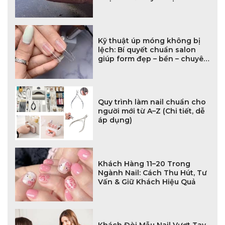
Chuyên Nghiệp
Kỹ thuật úp móng không bị
lệch: Bí quyết chuẩn salon
giúp form đẹp – bền – chuyên
nghiệp
Quy trình làm nail chuẩn cho
người mới từ A–Z (Chi tiết, dễ
áp dụng)
Khách Hàng 11–20 Trong
Ngành Nail: Cách Thu Hút, Tư
Vấn & Giữ Khách Hiệu Quả
Khách Đòi Mẫu Nail Vượt Tay