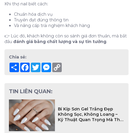
Khi thợ nail biết cách:
Chuẩn hóa dịch vụ
Truyền đạt đúng thông tin
Và nâng cấp trải nghiệm khách hàng
👉 Lúc đó, khách không còn so sánh giá đơn thuần, mà bắt
đầu
đánh giá bằng chất lượng và sự tin tưởng
.
Chia sẻ:
Share
Facebook
Twitter
Messenger
Copy
Link
TIN LIÊN QUAN:
Bí Kíp Sơn Gel Trắng Đẹp
Không Sọc, Không Loang –
Kỹ Thuật Quan Trọng Mà Thợ
Nail Mới Phải Biết