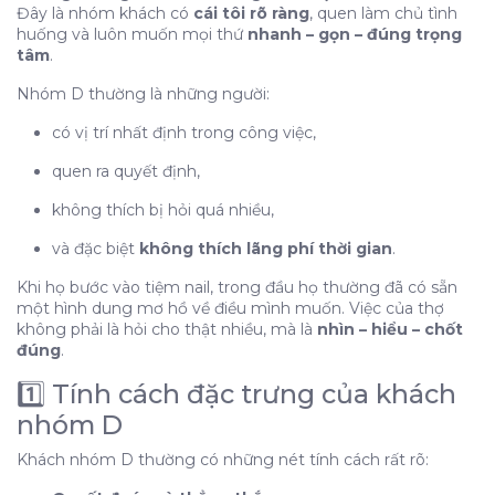
4️⃣ Cách tư vấn hiệu quả cho khách nhóm D
Đây là nhóm khách có
cái tôi rõ ràng
, quen làm chủ tình
huống và luôn muốn mọi thứ
nhanh – gọn – đúng trọng
5️⃣ Câu nói NÊN và KHÔNG NÊN dùng với nhóm
tâm
.
D
6️⃣ Ghi nhớ cho thợ nail
Nhóm D thường là những người:
Vậy nhóm D là nhóm dễ hay khó làm việc?
có vị trí nhất định trong công việc,
Vì sao nói khó lúc đầu: Bởi vì
quen ra quyết định,
Nhưng vì sao lại dễ về lâu dài?
không thích bị hỏi quá nhiều,
Nhóm D có phải là nhóm khách trung thành
không?
và đặc biệt
không thích lãng phí thời gian
.
Đặc điểm trung thành của nhóm D:
Khi họ bước vào tiệm nail, trong đầu họ thường đã có sẵn
Khi nào nhóm D sẽ dễ thay đổi thợ?
một hình dung mơ hồ về điều mình muốn. Việc của thợ
không phải là hỏi cho thật nhiều, mà là
DISC – Nhóm D (Dominance | Thống trị)
nhìn – hiểu – chốt
đúng
.
1️⃣ Tính cách đặc trưng của khách nhóm D
1️⃣ Tính cách đặc trưng của khách
2️⃣ Dấu hiệu nhận diện nhanh khách nhóm D
nhóm D
3️⃣ Gu nail thường gặp của nhóm D
4️⃣ Cách tư vấn hiệu quả cho khách nhóm D
Khách nhóm D thường có những nét tính cách rất rõ:
5️⃣ Câu nói NÊN và KHÔNG NÊN dùng với nhóm