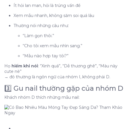
Ít hỏi lan man, hỏi là trúng vấn đề
Xem mẫu nhanh, không săm soi quá lâu
Thường nói những câu như:
“Làm gọn thôi.”
“Cho tôi xem mẫu nhìn sang.”
“Mẫu nào hợp tay tôi?”
Họ
hiếm khi nói
: “Xinh quá”, “Dễ thương ghê”, “Màu này
cute nè”
→ đó thường là ngôn ngữ của nhóm I, không phải D.
3️⃣ Gu nail thường gặp của nhóm D
Khách nhóm D thích những mẫu nail: