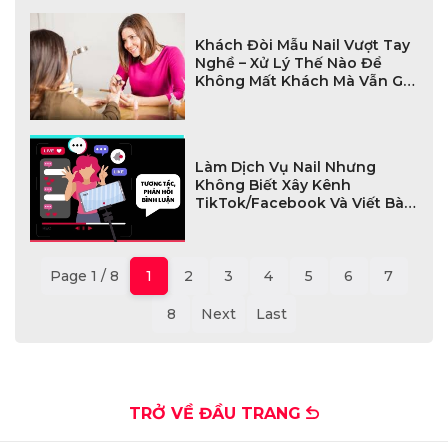
Khách Đòi Mẫu Nail Vượt Tay
Nghề – Xử Lý Thế Nào Để
Không Mất Khách Mà Vẫn Giữ
Uy Tín?
Làm Dịch Vụ Nail Nhưng
Không Biết Xây Kênh
TikTok/Facebook Và Viết Bài
SEO – Sai Lầm Khiến Tiệm Mãi
Không Đông Khách
Page 1 / 8
1
2
3
4
5
6
7
8
Next
Last
TRỞ VỀ ĐẦU TRANG