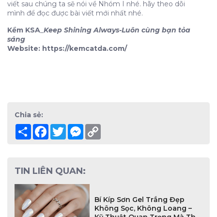
viết sau chúng ta sẽ nói về Nhóm I nhé. hãy theo dõi
mình để đọc được bài viết mới nhất nhé.
Kềm KSA
_
Keep Shining Always-Luôn cùng bạn tỏa
sáng
Website: https://kemcatda.com/
Chia sẻ:
Share
Facebook
Twitter
Messenger
Copy
Link
TIN LIÊN QUAN:
Bí Kíp Sơn Gel Trắng Đẹp
Không Sọc, Không Loang –
Kỹ Thuật Quan Trọng Mà Thợ