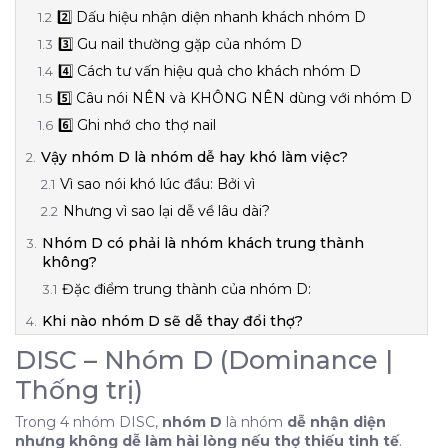
2️⃣ Dấu hiệu nhận diện nhanh khách nhóm D
3️⃣ Gu nail thường gặp của nhóm D
4️⃣ Cách tư vấn hiệu quả cho khách nhóm D
5️⃣ Câu nói NÊN và KHÔNG NÊN dùng với nhóm D
6️⃣ Ghi nhớ cho thợ nail
Vậy nhóm D là nhóm dễ hay khó làm việc?
Vì sao nói khó lúc đầu: Bởi vì
Nhưng vì sao lại dễ về lâu dài?
Nhóm D có phải là nhóm khách trung thành
không?
Đặc điểm trung thành của nhóm D:
Khi nào nhóm D sẽ dễ thay đổi thợ?
DISC – Nhóm D (Dominance | Thống trị)
DISC – Nhóm D (Dominance |
1️⃣ Tính cách đặc trưng của khách nhóm D
Thống trị)
2️⃣ Dấu hiệu nhận diện nhanh khách nhóm D
Trong 4 nhóm DISC,
nhóm D
là nhóm
dễ nhận diện
3️⃣ Gu nail thường gặp của nhóm D
nhưng không dễ làm hài lòng nếu thợ thiếu tinh tế
.