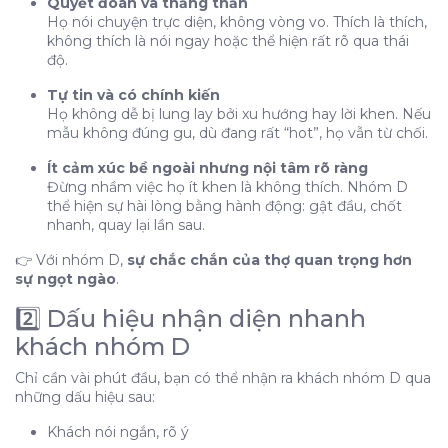
Quyết đoán và thẳng thắn
D
Họ nói chuyện trực diện, không vòng vo. Thích là thích,
6️⃣ Ghi nhớ cho thợ nail
không thích là nói ngay hoặc thể hiện rất rõ qua thái
độ.
Vậy nhóm D là nhóm dễ hay khó làm việc?
Vì sao nói khó lúc đầu: Bởi vì
Tự tin và có chính kiến
Họ không dễ bị lung lay bởi xu hướng hay lời khen. Nếu
Nhưng vì sao lại dễ về lâu dài?
mẫu không đúng gu, dù đang rất “hot”, họ vẫn từ chối.
Nhóm D có phải là nhóm khách trung thành
không?
Ít cảm xúc bề ngoài nhưng nội tâm rõ ràng
Đừng nhầm việc họ ít khen là không thích. Nhóm D
Đặc điểm trung thành của nhóm D:
thể hiện sự hài lòng bằng hành động: gật đầu, chốt
nhanh, quay lại lần sau.
Khi nào nhóm D sẽ dễ thay đổi thợ?
👉 Với nhóm D,
sự chắc chắn của thợ quan trọng hơn
sự ngọt ngào
.
2️⃣ Dấu hiệu nhận diện nhanh
khách nhóm D
Chỉ cần vài phút đầu, bạn có thể nhận ra khách nhóm D qua
những dấu hiệu sau:
Khách nói ngắn, rõ ý