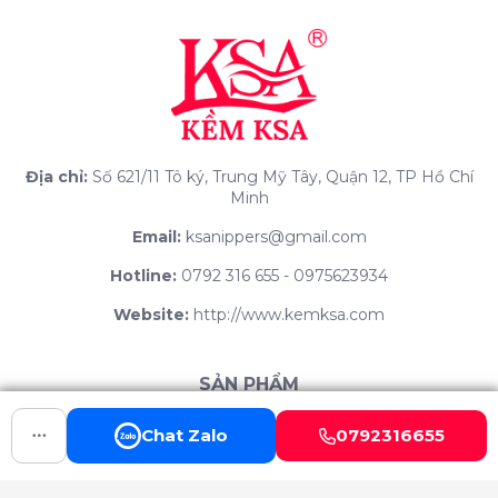
Địa chỉ:
Số 621/11 Tô ký, Trung Mỹ Tây, Quận 12, TP Hồ Chí
Minh
Email:
ksanippers@gmail.com
Hotline:
0792 316 655 - 0975623934
Website:
http://www.kemksa.com
SẢN PHẨM
KỀM THÉP KSA
Chat Zalo
0792316655
KỀM INOX KSA
COMBO QUÀ TẶNG KSA