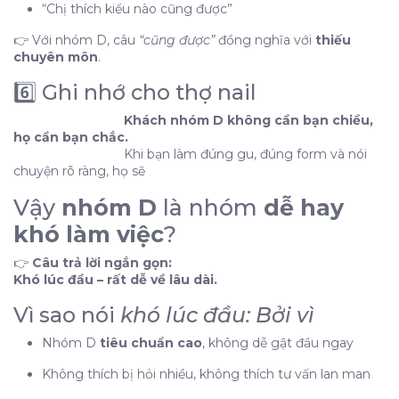
“Chị thích kiểu nào cũng được”
👉 Với nhóm D, câu
“cũng được”
đồng nghĩa với
thiếu
chuyên môn
.
6️⃣ Ghi nhớ cho thợ nail
Khách nhóm D không cần bạn chiều,
họ cần bạn chắc.
Khi bạn làm đúng gu, đúng form và nói
chuyện rõ ràng, họ sẽ
Vậy
nhóm D
là nhóm
dễ hay
khó làm việc
?
👉
Câu trả lời ngắn gọn:
Khó lúc đầu – rất dễ về lâu dài.
Vì sao nói
khó lúc đầu: Bởi vì
Nhóm D
tiêu chuẩn cao
, không dễ gật đầu ngay
Không thích bị hỏi nhiều, không thích tư vấn lan man