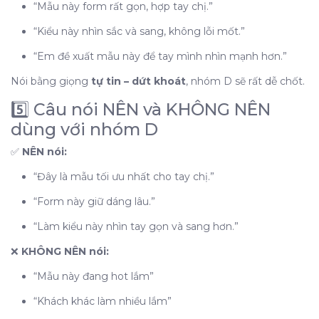
“Mẫu này form rất gọn, hợp tay chị.”
“Kiểu này nhìn sắc và sang, không lỗi mốt.”
“Em đề xuất mẫu này để tay mình nhìn mạnh hơn.”
Nói bằng giọng
tự tin – dứt khoát
, nhóm D sẽ rất dễ chốt.
5️⃣ Câu nói NÊN và KHÔNG NÊN
dùng với nhóm D
✅
NÊN nói:
“Đây là mẫu tối ưu nhất cho tay chị.”
“Form này giữ dáng lâu.”
“Làm kiểu này nhìn tay gọn và sang hơn.”
❌
KHÔNG NÊN nói:
“Mẫu này đang hot lắm”
“Khách khác làm nhiều lắm”