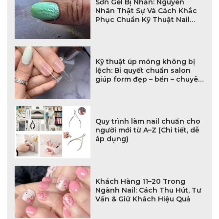
Sơn Gel Bị Nhăn: Nguyên
Nhân Thật Sự Và Cách Khắc
Phục Chuẩn Kỹ Thuật Nail
Chuyên Nghiệp
Kỹ thuật úp móng không bị
lệch: Bí quyết chuẩn salon
giúp form đẹp – bền – chuyên
nghiệp
Quy trình làm nail chuẩn cho
người mới từ A–Z (Chi tiết, dễ
áp dụng)
Khách Hàng 11–20 Trong
Ngành Nail: Cách Thu Hút, Tư
Vấn & Giữ Khách Hiệu Quả