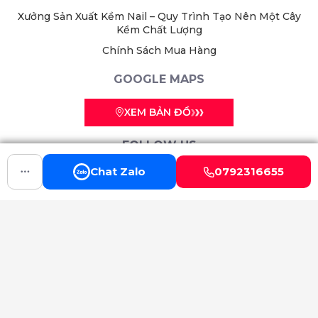
Xưởng Sản Xuất Kềm Nail – Quy Trình Tạo Nên Một Cây
Kềm Chất Lượng
Chính Sách Mua Hàng
GOOGLE MAPS
XEM BẢN ĐỒ
FOLLOW US
Chat Zalo
0792316655
© 2024 -
KSA VIET NAM NIPPER CO.,LTD.
All rights
reserved.
CHỨC NĂNG KHÁC
Facebook