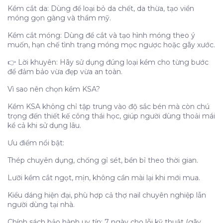
Kềm cắt da: Dùng để loại bỏ da chết, da thừa, tạo viền
móng gọn gàng và thẩm mỹ.
Kềm cắt móng: Dùng để cắt và tạo hình móng theo ý
muốn, hạn chế tình trạng móng mọc ngược hoặc gãy xước.
👉 Lời khuyên: Hãy sử dụng đúng loại kềm cho từng bước
để đảm bảo vừa đẹp vừa an toàn.
Vì sao nên chọn kềm KSA?
Kềm KSA không chỉ tập trung vào độ sắc bén mà còn chú
trọng đến thiết kế công thái học, giúp người dùng thoải mái
kể cả khi sử dụng lâu.
Ưu điểm nổi bật:
Thép chuyên dụng, chống gỉ sét, bền bỉ theo thời gian.
Lưỡi kềm cắt ngọt, mịn, không cần mài lại khi mới mua.
Kiểu dáng hiện đại, phù hợp cả thợ nail chuyên nghiệp lẫn
người dùng tại nhà.
Chính sách bảo hành uy tín: 7 ngày cho lỗi kỹ thuật (gãy,