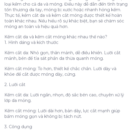
loại kềm cho cả da và móng. Điều này dễ dẫn đến tình trạng
tổn thương da tay, móng bị xước hoặc nhanh hỏng kềm.
Thực tế, kềm cắt da và kềm cắt móng được thiết kế hoàn
toàn khác nhau. Nếu hiểu rõ sự khác biệt, bạn sẽ chăm sóc
móng an toàn và hiệu quả hơn.
Kềm cắt da và kềm cắt móng khác nhau thế nào?
1. Hình dáng và kích thước
Kềm cắt da: Nhỏ gọn, thân mảnh, dễ điều khiển. Lưỡi cắt
mảnh, bén để tỉa sát phần da thừa quanh móng.
Kềm cắt móng: To hơn, thiết kế chắc chắn. Lưỡi dày và
khỏe để cắt được móng dày, cứng.
2. Lưỡi cắt
Kềm cắt da: Lưỡi ngắn, nhọn, độ sắc bén cao, chuyên xử lý
lớp da mỏng.
Kềm cắt móng: Lưỡi dài hơn, bản dày, lực cắt mạnh giúp
bấm móng gọn và không bị tách nứt.
3. Công dụng