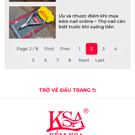
Ưu và nhược điểm khi mua
kềm nail online – Thợ nail cần
biết trước khi xuống tiền
Page 2 / 8
First
Prev
1
2
3
4
5
6
7
8
Next
Last
TRỞ VỀ ĐẦU TRANG