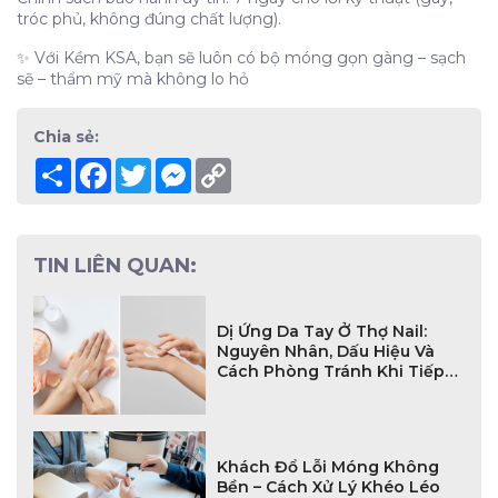
tróc phủ, không đúng chất lượng).
✨ Với Kềm KSA, bạn sẽ luôn có bộ móng gọn gàng – sạch
sẽ – thẩm mỹ mà không lo hỏ
Chia sẻ:
Share
Facebook
Twitter
Messenger
Copy
Link
TIN LIÊN QUAN:
Dị Ứng Da Tay Ở Thợ Nail:
Nguyên Nhân, Dấu Hiệu Và
Cách Phòng Tránh Khi Tiếp
Xúc Hóa Chất Lâu Dài
Khách Đổ Lỗi Móng Không
Bền – Cách Xử Lý Khéo Léo