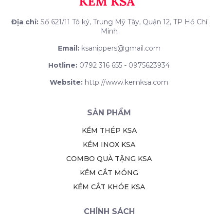
Địa chỉ:
Số 621/11 Tô ký, Trung Mỹ Tây, Quận 12, TP Hồ Chí
Minh
Email:
ksanippers@gmail.com
Hotline:
0792 316 655 - 0975623934
Website:
http://www.kemksa.com
SẢN PHẨM
KỀM THÉP KSA
KỀM INOX KSA
COMBO QUÀ TẶNG KSA
KỀM CẮT MÓNG
KỀM CẮT KHÓE KSA
CHÍNH SÁCH